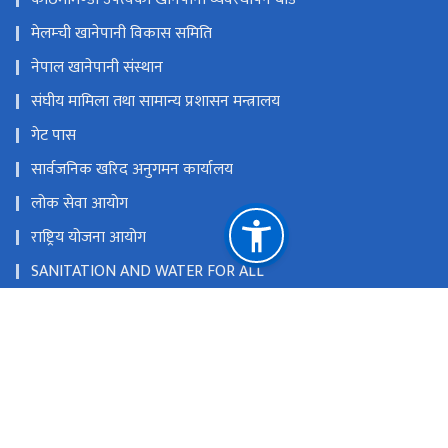
मेलम्ची खानेपानी विकास समिति
नेपाल खानेपानी संस्थान
संघीय मामिला तथा सामान्य प्रशासन मन्त्रालय
गेट पास
सार्वजनिक खरिद अनुगमन कार्यालय
लोक सेवा आयोग
राष्ट्रिय योजना आयोग
SANITATION AND WATER FOR ALL
खानेपानी तथा सरसफाइ सेवा महसुल निर्धारण आयोग
राष्ट्रिय प्राकृतिक स्रोत तथा वित्त आयोग
सिंहदरबार, काठमाडौँ, नेपाल
info@mows.gov.np
९७७-१-४२११६९३