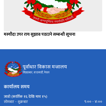
मस्यौदा उपर राय सुझाव पठाउने सम्बन्धी सूचना
पूर्वाधार विकास मन्त्रालय
सिंहदरबार, काठमाडौँ, नेपाल
कार्यालय समय
जाडो (कार्तिक १६ देखि माघ १५)
९:०० - ४:००
सोमबार - शुक्रबार