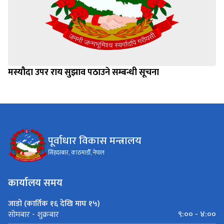
मस्यौदा उपर राय सुझाव पठाउने सम्बन्धी सूचना
पूर्वाधार विकास मन्त्रालय
सिंहदरबार, काठमाडौँ, नेपाल
कार्यालय समय
जाडो (कार्तिक १६ देखि माघ १५)
९:०० - ४:००
सोमबार - शुक्रबार